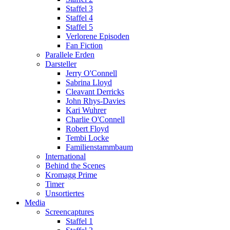
Staffel 3
Staffel 4
Staffel 5
Verlorene Episoden
Fan Fiction
Parallele Erden
Darsteller
Jerry O'Connell
Sabrina Lloyd
Cleavant Derricks
John Rhys-Davies
Kari Wuhrer
Charlie O'Connell
Robert Floyd
Tembi Locke
Familienstammbaum
International
Behind the Scenes
Kromagg Prime
Timer
Unsortiertes
Media
Screencaptures
Staffel 1