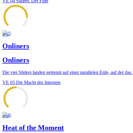
VE
04
Sliders: Der Film
5
5
/6
Onliners
Onliners
Die vier Sliders landen getrennt auf einer parallelen Erde, auf der d
VE
05
Die Macht des Internets
6
3
/6
Heat of the Moment