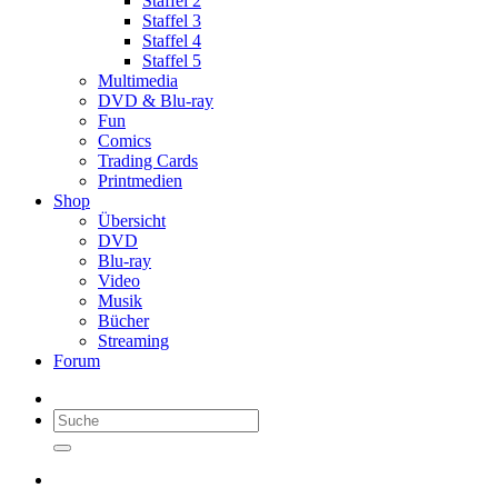
Staffel 2
Staffel 3
Staffel 4
Staffel 5
Multimedia
DVD & Blu-ray
Fun
Comics
Trading Cards
Printmedien
Shop
Übersicht
DVD
Blu-ray
Video
Musik
Bücher
Streaming
Forum