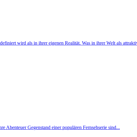
finiert wird als in ihrer eigenen Realität. Was in ihrer Welt als attrakt
ihre Abenteuer Gegenstand einer populären Fernsehserie sind...