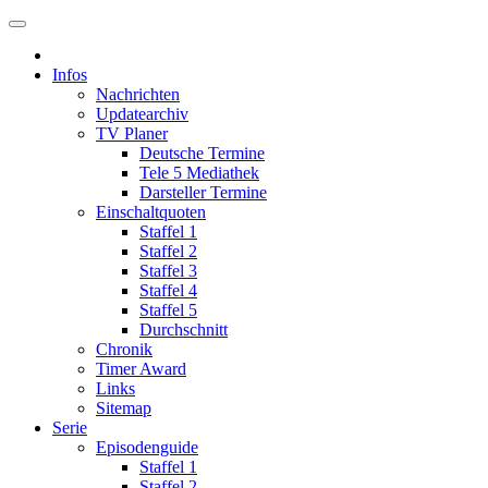
Infos
Nachrichten
Updatearchiv
TV Planer
Deutsche Termine
Tele 5 Mediathek
Darsteller Termine
Einschaltquoten
Staffel 1
Staffel 2
Staffel 3
Staffel 4
Staffel 5
Durchschnitt
Chronik
Timer Award
Links
Sitemap
Serie
Episodenguide
Staffel 1
Staffel 2