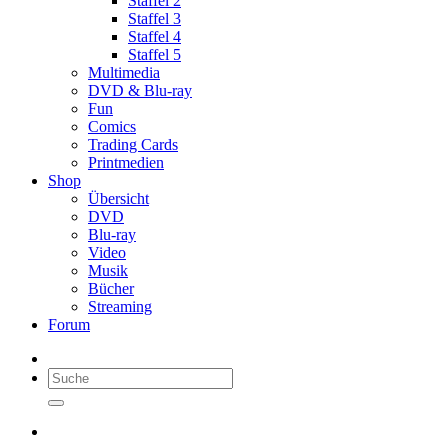
Staffel 2
Staffel 3
Staffel 4
Staffel 5
Multimedia
DVD & Blu-ray
Fun
Comics
Trading Cards
Printmedien
Shop
Übersicht
DVD
Blu-ray
Video
Musik
Bücher
Streaming
Forum