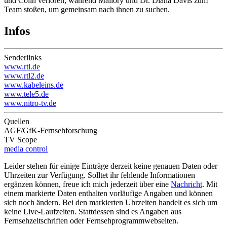
und Colin verloren, während Mallory und Dr. Diana Davis zum
Team stoßen, um gemeinsam nach ihnen zu suchen.
Infos
Senderlinks
www.rtl.de
www.rtl2.de
www.kabeleins.de
www.tele5.de
www.nitro-tv.de
Quellen
AGF/GfK-Fernsehforschung
TV Scope
media control
Leider stehen für einige Einträge derzeit keine genauen Daten oder
Uhrzeiten zur Verfügung. Solltet ihr fehlende Informationen
ergänzen können, freue ich mich jederzeit über eine
Nachricht
. Mit
einem
markierte Daten enthalten vorläufige Angaben und können
sich noch ändern. Bei den
markierten Uhrzeiten
handelt es sich um
keine Live-Laufzeiten. Stattdessen sind es Angaben aus
Fernsehzeitschriften oder Fernsehprogrammwebseiten.