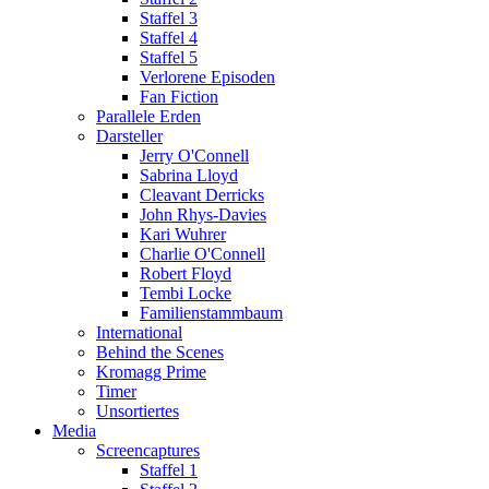
Staffel 3
Staffel 4
Staffel 5
Verlorene Episoden
Fan Fiction
Parallele Erden
Darsteller
Jerry O'Connell
Sabrina Lloyd
Cleavant Derricks
John Rhys-Davies
Kari Wuhrer
Charlie O'Connell
Robert Floyd
Tembi Locke
Familienstammbaum
International
Behind the Scenes
Kromagg Prime
Timer
Unsortiertes
Media
Screencaptures
Staffel 1