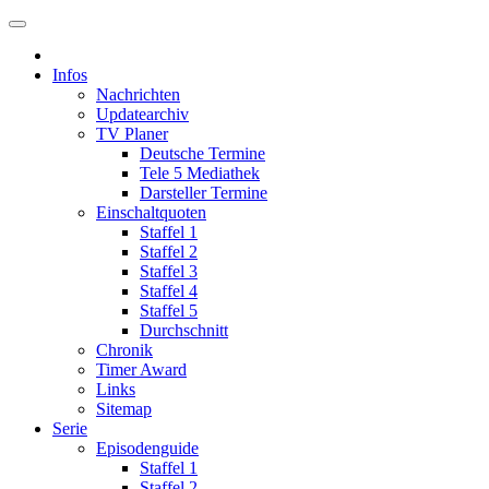
Infos
Nachrichten
Updatearchiv
TV Planer
Deutsche Termine
Tele 5 Mediathek
Darsteller Termine
Einschaltquoten
Staffel 1
Staffel 2
Staffel 3
Staffel 4
Staffel 5
Durchschnitt
Chronik
Timer Award
Links
Sitemap
Serie
Episodenguide
Staffel 1
Staffel 2