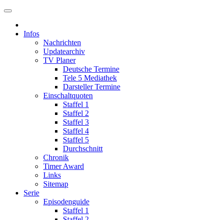
Infos
Nachrichten
Updatearchiv
TV Planer
Deutsche Termine
Tele 5 Mediathek
Darsteller Termine
Einschaltquoten
Staffel 1
Staffel 2
Staffel 3
Staffel 4
Staffel 5
Durchschnitt
Chronik
Timer Award
Links
Sitemap
Serie
Episodenguide
Staffel 1
Staffel 2