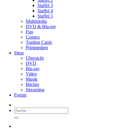
Staffel 2
Staffel 3
Staffel 4
Staffel 5
Multimedia
DVD & Blu-ray
Fun
Comics
Trading Cards
Printmedien
Shop
Übersicht
DVD
Blu-ray
Video
Musik
Bücher
Streaming
Forum