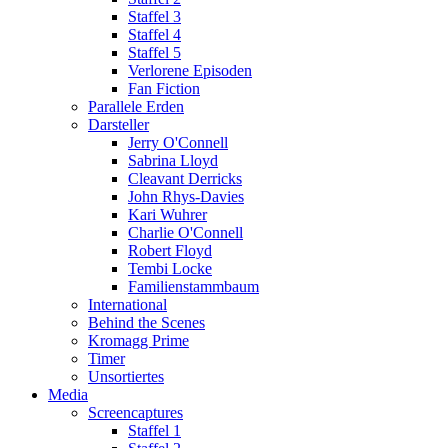
Staffel 3
Staffel 4
Staffel 5
Verlorene Episoden
Fan Fiction
Parallele Erden
Darsteller
Jerry O'Connell
Sabrina Lloyd
Cleavant Derricks
John Rhys-Davies
Kari Wuhrer
Charlie O'Connell
Robert Floyd
Tembi Locke
Familienstammbaum
International
Behind the Scenes
Kromagg Prime
Timer
Unsortiertes
Media
Screencaptures
Staffel 1