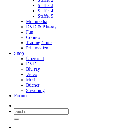
Staffel 2
Staffel 3
Staffel 4
Staffel 5
Multimedia
DVD & Blu-ray
Fun
Comics
Trading Cards
Printmedien
Shop
Übersicht
DVD
Blu-ray
Video
Musik
Bücher
Streaming
Forum