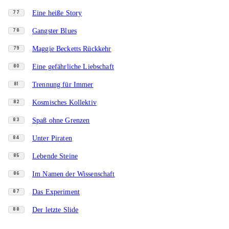
Eine heiße Story
77
Gangster Blues
78
Maggie Becketts Rückkehr
79
Eine gefährliche Liebschaft
80
Trennung für Immer
81
Kosmisches Kollektiv
82
Spaß ohne Grenzen
83
Unter Piraten
84
Lebende Steine
85
Im Namen der Wissenschaft
86
Das Experiment
87
Der letzte Slide
88