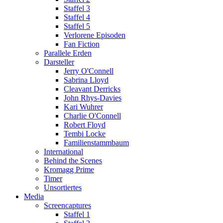
Staffel 3
Staffel 4
Staffel 5
Verlorene Episoden
Fan Fiction
Parallele Erden
Darsteller
Jerry O'Connell
Sabrina Lloyd
Cleavant Derricks
John Rhys-Davies
Kari Wuhrer
Charlie O'Connell
Robert Floyd
Tembi Locke
Familienstammbaum
International
Behind the Scenes
Kromagg Prime
Timer
Unsortiertes
Media
Screencaptures
Staffel 1