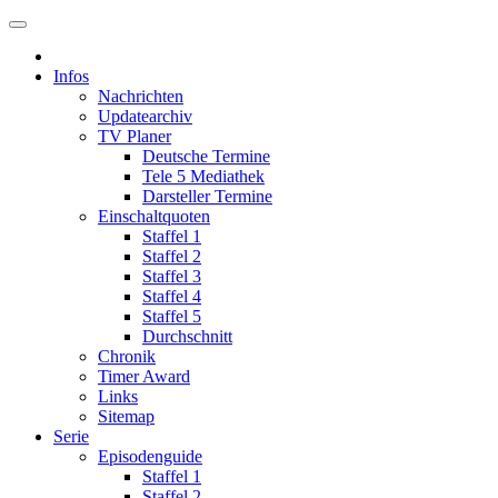
Infos
Nachrichten
Updatearchiv
TV Planer
Deutsche Termine
Tele 5 Mediathek
Darsteller Termine
Einschaltquoten
Staffel 1
Staffel 2
Staffel 3
Staffel 4
Staffel 5
Durchschnitt
Chronik
Timer Award
Links
Sitemap
Serie
Episodenguide
Staffel 1
Staffel 2