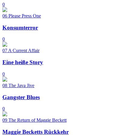
0
06
Please Press One
Konsumterror
0
07
A Current Affair
Eine heiße Story
0
08
The Java Jive
Gangster Blues
0
09
The Return of Maggie Beckett
Maggie Becketts Rückkehr