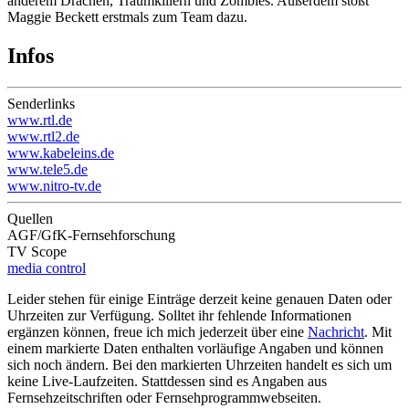
anderem Drachen, Traumkillern und Zombies. Außerdem stößt
Maggie Beckett erstmals zum Team dazu.
Infos
Senderlinks
www.rtl.de
www.rtl2.de
www.kabeleins.de
www.tele5.de
www.nitro-tv.de
Quellen
AGF/GfK-Fernsehforschung
TV Scope
media control
Leider stehen für einige Einträge derzeit keine genauen Daten oder
Uhrzeiten zur Verfügung. Solltet ihr fehlende Informationen
ergänzen können, freue ich mich jederzeit über eine
Nachricht
. Mit
einem
markierte Daten enthalten vorläufige Angaben und können
sich noch ändern. Bei den
markierten Uhrzeiten
handelt es sich um
keine Live-Laufzeiten. Stattdessen sind es Angaben aus
Fernsehzeitschriften oder Fernsehprogrammwebseiten.