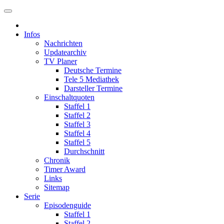
Infos
Nachrichten
Updatearchiv
TV Planer
Deutsche Termine
Tele 5 Mediathek
Darsteller Termine
Einschaltquoten
Staffel 1
Staffel 2
Staffel 3
Staffel 4
Staffel 5
Durchschnitt
Chronik
Timer Award
Links
Sitemap
Serie
Episodenguide
Staffel 1
Staffel 2