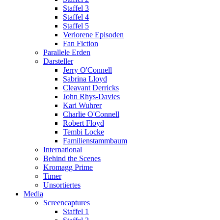
Staffel 3
Staffel 4
Staffel 5
Verlorene Episoden
Fan Fiction
Parallele Erden
Darsteller
Jerry O'Connell
Sabrina Lloyd
Cleavant Derricks
John Rhys-Davies
Kari Wuhrer
Charlie O'Connell
Robert Floyd
Tembi Locke
Familienstammbaum
International
Behind the Scenes
Kromagg Prime
Timer
Unsortiertes
Media
Screencaptures
Staffel 1