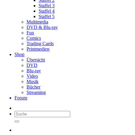
Staffel 2
Staffel 3
Staffel 4
Staffel 5
Multimedia
DVD & Blu-ray
Fun
Comics
Trading Cards
Printmedien
Shop
Übersicht
DVD
Blu-ray
Video
Musik
Bücher
Streaming
Forum