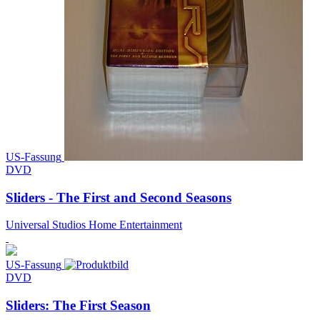
US-Fassung
DVD
Sliders - The First and Second Seasons
Universal Studios Home Entertainment
US-Fassung
DVD
Sliders: The First Season