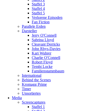
Staffel 3
Staffel 4
Staffel 5
Verlorene Episoden
Fan Fiction
Parallele Erden
Darsteller
Jerry O'Connell
Sabrina Lloyd
Cleavant Derricks
John Rhys-Davies
Kari Wuhrer
Charlie O'Connell
Robert Floyd
Tembi Locke
Familienstammbaum
International
Behind the Scenes
Kromagg Prime
Timer
Unsortiertes
Media
Screencaptures
Staffel 1