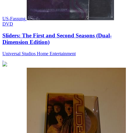
US-Fassung
DVD
Sliders: The First and Second Seasons (Dual-
Dimension Edition)
Universal Studios Home Entertainment