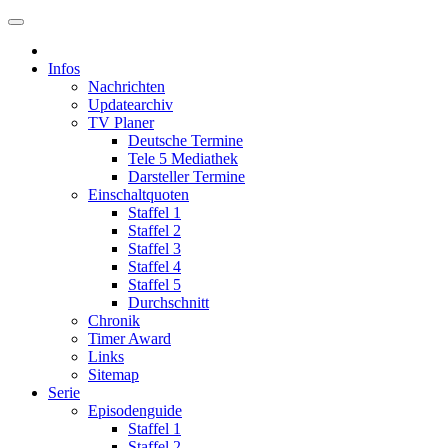
Infos
Nachrichten
Updatearchiv
TV Planer
Deutsche Termine
Tele 5 Mediathek
Darsteller Termine
Einschaltquoten
Staffel 1
Staffel 2
Staffel 3
Staffel 4
Staffel 5
Durchschnitt
Chronik
Timer Award
Links
Sitemap
Serie
Episodenguide
Staffel 1
Staffel 2