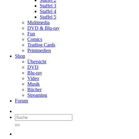
Staffel 2
Staffel 3
Staffel 4
Staffel 5
Multimedia
DVD & Blu-ray
Fun
Comics
Trading Cards
Printmedien
Shop
Übersicht
DVD
Blu-ray
Video
Musik
Bücher
Streaming
Forum