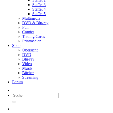
Staffel 2
Staffel 3
Staffel 4
Staffel 5
Multimedia
DVD & Blu-ray
Fun
Comics
Trading Cards
Printmedien
Shop
Übersicht
DVD
Blu-ray
Video
Musik
Bücher
Streaming
Forum