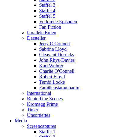
Staffel 3
Staffel 4
Staffel 5
Verlorene Episoden
Fan Fiction
Parallele Erden
Darsteller
Jerry O'Connell
Sabrina Lloyd
Cleavant Derricks
John Rhys-Davies
Kari Wuhrer
Charlie O'Connell
Robert Floyd
Tembi Locke
Familienstammbaum
International
Behind the Scenes
Kromagg Prime
Timer
Unsortiertes
Media
Screencaptures
Staffel 1