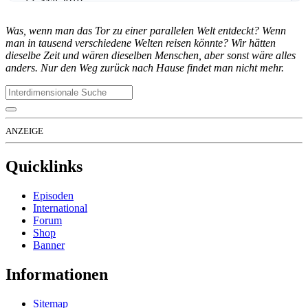
13. Mai 2019
Sliders Team Season 4
Was, wenn man das Tor zu einer parallelen Welt entdeckt? Wenn
man in tausend verschiedene Welten reisen könnte? Wir hätten
dieselbe Zeit und wären dieselben Menschen, aber sonst wäre alles
anders. Nur den Weg zurück nach Hause findet man nicht mehr.
Das zweite Persona für
Mozilla Firefox
zeigt die vier
Hauptfiguren der vierten Staffel, Colin, Maggie, Quinn
und Rembrandt, vor einem schwarzen Hintergrund. Mit
diesem Design lässt sich der Browser im Handumdrehen
in ein dunkles
Sliders
-Outfit verwandeln.
ANZEIGE
Quicklinks
Episoden
International
Forum
Shop
Banner
Informationen
Sitemap