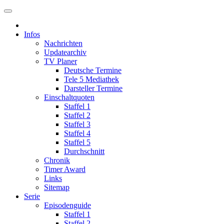
Infos
Nachrichten
Updatearchiv
TV Planer
Deutsche Termine
Tele 5 Mediathek
Darsteller Termine
Einschaltquoten
Staffel 1
Staffel 2
Staffel 3
Staffel 4
Staffel 5
Durchschnitt
Chronik
Timer Award
Links
Sitemap
Serie
Episodenguide
Staffel 1
Staffel 2