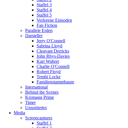
Staffel 3
Staffel 4
Staffel 5
Verlorene Episoden
Fan Fiction
Parallele Erden
Darsteller
Jerry O'Connell
Sabrina Lloyd
Cleavant Derricks
John Rhys-Davies
Kari Wuhrer
Charlie O'Connell
Robert Floyd
Tembi Locke
Familienstammbaum
International
Behind the Scenes
Kromagg Prime
Timer
Unsortiertes
Media
Screencaptures
Staffel 1