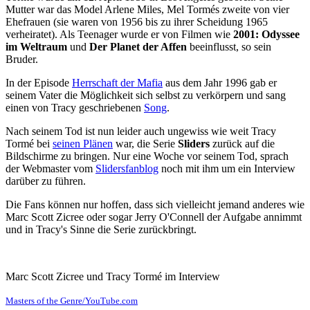
Mutter war das Model Arlene Miles, Mel Tormés zweite von vier
Ehefrauen (sie waren von 1956 bis zu ihrer Scheidung 1965
verheiratet). Als Teenager wurde er von Filmen wie
2001: Odyssee
im Weltraum
und
Der Planet der Affen
beeinflusst, so sein
Bruder.
In der Episode
Herrschaft der Mafia
aus dem Jahr 1996 gab er
seinem Vater die Möglichkeit sich selbst zu verkörpern und sang
einen von Tracy geschriebenen
Song
.
Nach seinem Tod ist nun leider auch ungewiss wie weit Tracy
Tormé bei
seinen Plänen
war, die Serie
Sliders
zurück auf die
Bildschirme zu bringen. Nur eine Woche vor seinem Tod, sprach
der Webmaster vom
Slidersfanblog
noch mit ihm um ein Interview
darüber zu führen.
Die Fans können nur hoffen, dass sich vielleicht jemand anderes wie
Marc Scott Zicree oder sogar Jerry O'Connell der Aufgabe annimmt
und in Tracy's Sinne die Serie zurückbringt.
Marc Scott Zicree und Tracy Tormé im Interview
Masters of the Genre/YouTube.com