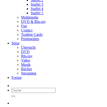
Staffel 2
Staffel 3
Staffel 4
Staffel 5
Multimedia
DVD & Blu-ray
Fun
Comics
Trading Cards
Printmedien
Shop
Übersicht
DVD
Blu-ray
Video
Musik
Bücher
Streaming
Forum