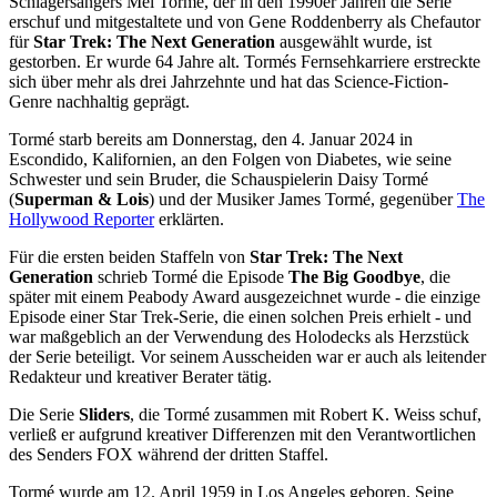
Schlagersängers Mel Tormé, der in den 1990er Jahren die Serie
erschuf und mitgestaltete und von Gene Roddenberry als Chefautor
für
Star Trek: The Next Generation
ausgewählt wurde, ist
gestorben. Er wurde 64 Jahre alt. Tormés Fernsehkarriere erstreckte
sich über mehr als drei Jahrzehnte und hat das Science-Fiction-
Genre nachhaltig geprägt.
Tormé starb bereits am Donnerstag, den 4. Januar 2024 in
Escondido, Kalifornien, an den Folgen von Diabetes, wie seine
Schwester und sein Bruder, die Schauspielerin Daisy Tormé
(
Superman & Lois
) und der Musiker James Tormé, gegenüber
The
Hollywood Reporter
erklärten.
Für die ersten beiden Staffeln von
Star Trek: The Next
Generation
schrieb Tormé die Episode
The Big Goodbye
, die
später mit einem Peabody Award ausgezeichnet wurde - die einzige
Episode einer Star Trek-Serie, die einen solchen Preis erhielt - und
war maßgeblich an der Verwendung des Holodecks als Herzstück
der Serie beteiligt. Vor seinem Ausscheiden war er auch als leitender
Redakteur und kreativer Berater tätig.
Die Serie
Sliders
, die Tormé zusammen mit Robert K. Weiss schuf,
verließ er aufgrund kreativer Differenzen mit den Verantwortlichen
des Senders FOX während der dritten Staffel.
Tormé wurde am 12. April 1959 in Los Angeles geboren. Seine