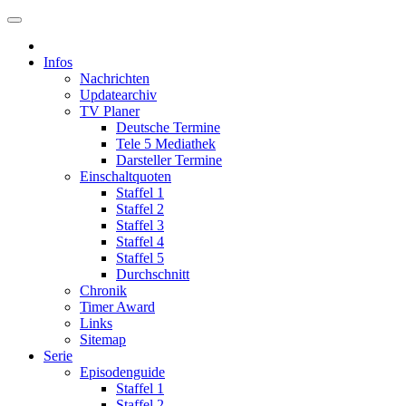
Infos
Nachrichten
Updatearchiv
TV Planer
Deutsche Termine
Tele 5 Mediathek
Darsteller Termine
Einschaltquoten
Staffel 1
Staffel 2
Staffel 3
Staffel 4
Staffel 5
Durchschnitt
Chronik
Timer Award
Links
Sitemap
Serie
Episodenguide
Staffel 1
Staffel 2