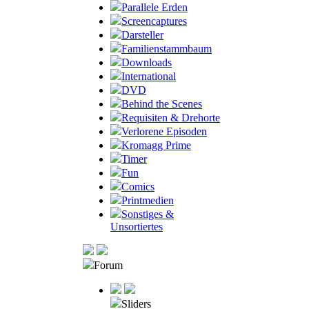
Parallele Erden
Screencaptures
Darsteller
Familienstammbaum
Downloads
International
DVD
Behind the Scenes
Requisiten & Drehorte
Verlorene Episoden
Kromagg Prime
Timer
Fun
Comics
Printmedien
Sonstiges &
Unsortiertes
Forum
Sliders