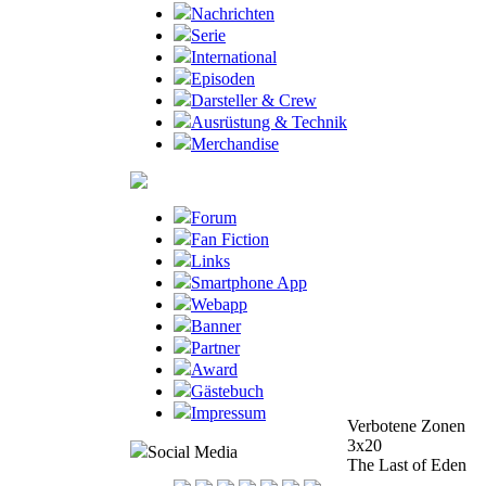
Nachrichten
Serie
International
Episoden
Darsteller & Crew
Ausrüstung & Technik
Merchandise
Forum
Fan Fiction
Links
Smartphone App
Webapp
Banner
Partner
Award
Gästebuch
Impressum
Verbotene Zonen
3x20
Social Media
The Last of Eden