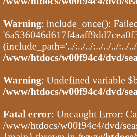
/www/htdocs/w00f94c4/dvd/se
Warning
: include_once(): Fail
'6a536046d617f4aaff9dd7cea0f3c
(include_path='../:../../:../../../:../../
/www/htdocs/w00f94c4/dvd/se
Warning
: Undefined variable $
/www/htdocs/w00f94c4/dvd/se
Fatal error
: Uncaught Error: Ca
/www/htdocs/w00f94c4/dvd/seas
{main} thrown in
/www/htdocs/