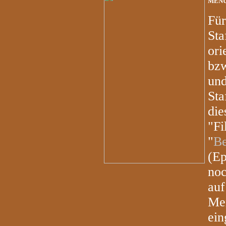
MEN
Für
Sta
ori
bz
und
Sta
die
"Fi
"
Be
(Ep
noc
auf
Men
ein