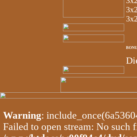
3x
3x
3x
BONU
Di
Warning
: include_once(6a536
Failed to open stream: No such fi