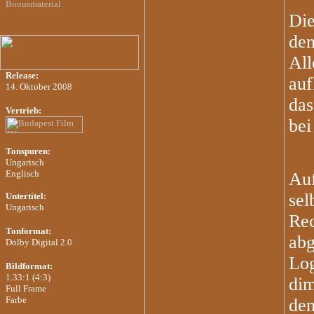
Bonusmaterial
Die
den
All
Release:
auf
14. Oktober 2008
das
Vertrieb:
bei
Tonspuren:
Ungarisch
Englisch
Auf
sel
Untertitel:
Ungarisch
Rec
Tonformat
:
abg
Dolby Digital 2.0
Log
Bildformat
:
1.33:1 (4:3)
dim
Full Frame
Farbe
den