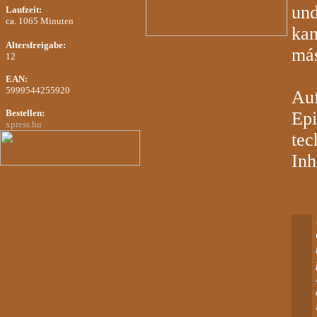
und
Laufzeit:
ca. 1065 Minuten
kan
Altersfreigabe
:
más
12
EAN:
5999544255920
Auf
Bestellen:
Epi
xpress.hu
tec
Inh