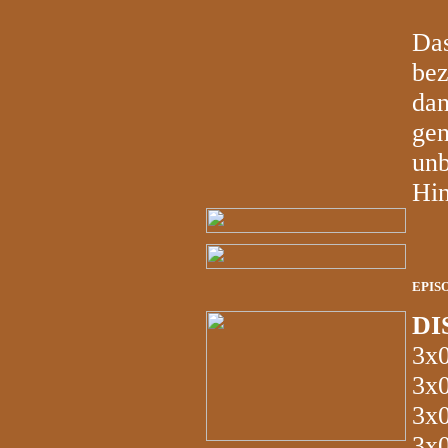
Das
bez
dan
gen
unb
Hin
EPIS
DI
3x
3x
3x
3x