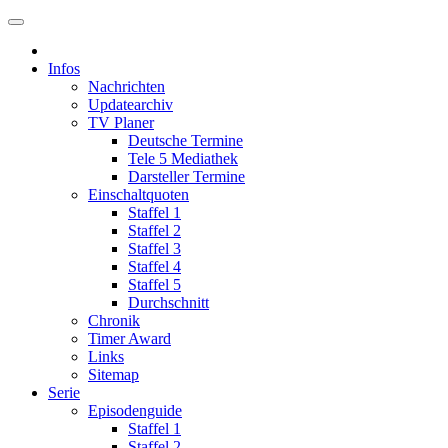
Infos
Nachrichten
Updatearchiv
TV Planer
Deutsche Termine
Tele 5 Mediathek
Darsteller Termine
Einschaltquoten
Staffel 1
Staffel 2
Staffel 3
Staffel 4
Staffel 5
Durchschnitt
Chronik
Timer Award
Links
Sitemap
Serie
Episodenguide
Staffel 1
Staffel 2