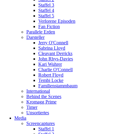
Staffel 3
Staffel 4
Staffel 5
Verlorene Episoden
Fan Fiction
Parallele Erden
Darsteller
Jerry O'Connell
Sabrina Lloyd
Cleavant Derricks
John Rhys-Davies
Kari Wuhrer
Charlie O'Connell
Robert Floyd
Tembi Locke
Familienstammbaum
International
Behind the Scenes
Kromagg Prime
Timer
Unsortiertes
Media
Screencaptures
Staffel 1