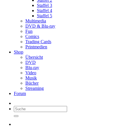
Staffel 2
Staffel 3
Staffel 4
Staffel 5
Multimedia
DVD & Blu-ray
Fun
Comics
Trading Cards
Printmedien
Shop
Übersicht
DVD
Blu-ray
Video
Musik
Bücher
Streaming
Forum