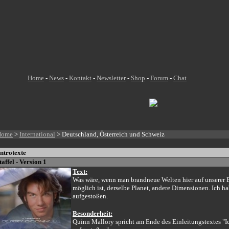
Home
-
News
-
Kontakt
-
Newsletter
-
Shop
-
Forum
-
Chat
Home
>
International
> Deutschland, Österreich und Schweiz
Introtexte
taffel - Version 1
Text:
Was wäre, wenn man brandneue Welten hier auf unserer 
möglich ist, derselbe Planet, andere Dimensionen. Ich ha
aufgestoßen.
Besonderheit:
Quinn Mallory spricht am Ende des Einleitungstextes "I