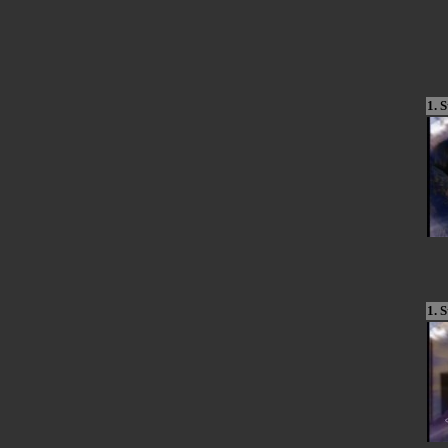
1. S
1. S