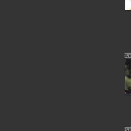
3. S
4. S