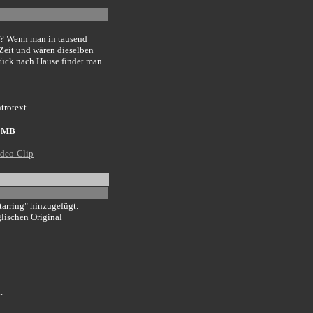
kt? Wenn man in tausend
 Zeit und wären dieselben
rück nach Hause findet man
trotext.
4 MB
deo-Clip
arring" hinzugefügt.
glischen Original
.