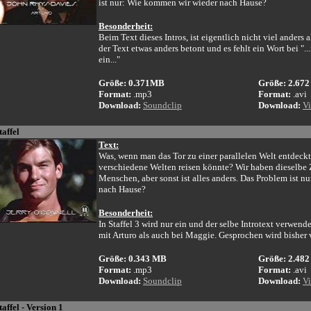
ist nur: Wie kommen wir wieder nach Hause?
Besonderheit:
Beim Text dieses Intros, ist eigentlich nicht viel anders 
der Text etwas anders betont und es fehlt ein Wort bei "..
ein..."
Größe: 0.371MB
Größe: 2.67
Format:
.mp3
Format:
.avi
Download:
Soundclip
Download:
Vi
taffel
Text:
Was, wenn man das Tor zu einer parallelen Welt entdec
verschiedene Welten reisen könnte? Wir haben dieselbe 
Menschen, aber sonst ist alles anders. Das Problem ist 
nach Hause?
Besonderheit:
In Staffel 3 wird nur ein und der selbe Introtext verwend
mit Arturo als auch bei Maggie. Gesprochen wird bisher
Größe: 0.343 MB
Größe: 2.48
Format:
.mp3
Format:
.avi
Download:
Soundclip
Download:
Vi
taffel - Version 1