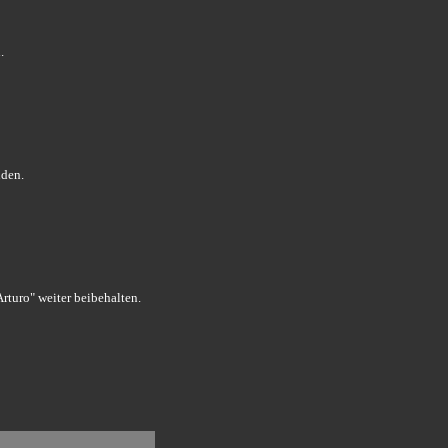
.
nden.
rturo" weiter beibehalten.