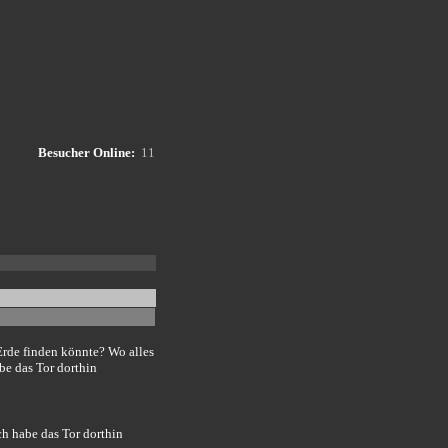
Besucher Online:
1
1
Erde finden könnte? Wo alles
be das Tor dorthin
ch habe das Tor dorthin