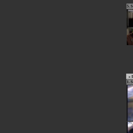
5. S
»
1. S