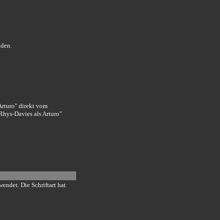
nden.
Arturo" direkt vom
Rhys-Davies als Arturo"
wendet. Die Schriftart hat