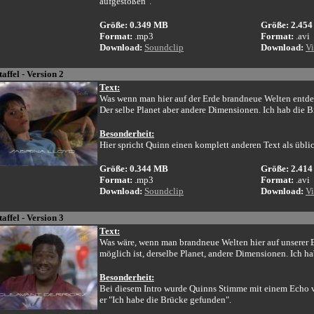
aufgestoßen".
Größe: 0.349 MB
Größe: 2.45
Format:
.mp3
Format:
.avi
Download:
Soundclip
Download:
Vi
taffel - Version 2
Text:
Was wenn man hier auf der Erde brandneue Welten entde
Der selbe Planet aber andere Dimensionen. Ich hab die 
Besonderheit:
Hier spricht Quinn einen komplett anderen Text als übli
Größe: 0.344 MB
Größe: 2.41
Format:
.mp3
Format:
.avi
Download:
Soundclip
Download:
Vi
taffel - Version 3
Text:
Was wäre, wenn man brandneue Welten hier auf unserer 
möglich ist, derselbe Planet, andere Dimensionen. Ich h
Besonderheit:
Bei diesem Intro wurde Quinns Stimme mit einem Echo 
er "Ich habe die Brücke gefunden".