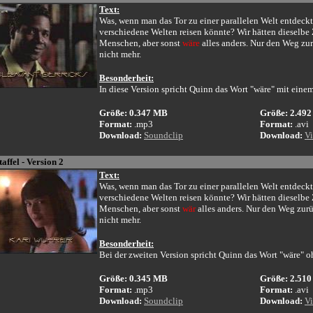
Text:
Was, wenn man das Tor zu einer parallelen Welt entdec
verschiedene Welten reisen könnte? Wir hätten dieselbe
Menschen, aber sonst
wäre
alles anders. Nur den Weg zu
nicht mehr.
Besonderheit:
In diese Version spricht Quinn das Wort "wäre" mit einem
Größe: 0.347 MB
Größe: 2.49
Format:
.mp3
Format:
.avi
Download:
Soundclip
Download:
Vi
taffel - Version 2
Text:
Was, wenn man das Tor zu einer parallelen Welt entdec
verschiedene Welten reisen könnte? Wir hätten dieselbe
Menschen, aber sonst
wär
alles anders. Nur den Weg zur
nicht mehr.
Besonderheit:
Bei der zweiten Version spricht Quinn das Wort "wäre" oh
Größe: 0.345 MB
Größe: 2.51
Format:
.mp3
Format:
.avi
Download:
Soundclip
Download:
Vi