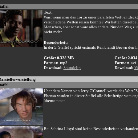
taffel
Text:
Was, wenn man das Tor zu einer parallelen Welt entdec
verschiedene Welten reisen könnte? Wir hätten dieselbe
Menschen, aber sonst wäre alles anders. Nur den Weg zu
nicht mehr.
Besonderheit:
In der 5. Staffel spricht erstmals Rembrandt Brown den In
Größe: 0.328 MB
Größe: 2.03
Format:
.mp3
Format:
.avi
Download:
Soundclip
Download:
Vi
Darstellervorstellung
taffel
Über dem Namen von Jerry O'Connell wurde das Wort "St
Ebenso wurden in dieser Staffel alle Schriftzüge vom en
übernommen.
Bei Sabrina Lloyd sind keine Besonderheiten vorhanden