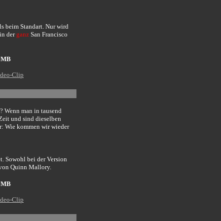
als beim Standart. Nur wird
.in der
ganz
San Francisco
2 MB
deo-Clip
kt? Wenn man in tausend
Zeit und sind dieselben
nur: Wie kommen wir wieder
et. Sowohl bei der Version
 von Quinn Mallory.
2 MB
deo-Clip