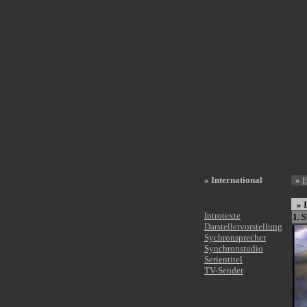
»
International
»
»
Introtexte
1. S
Darstellervorstellung
Sychronsprecher
Synchronstudio
Serientitel
TV-Sender