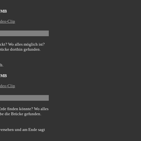
4 MB
deo-Clip
ckt? Wo alles möglich ist?
Brücke dorthin gefunden.
ch.
4 MB
deo-Clip
Erde finden könnte? Wo alles
abe die Brücke gefunden.
versehen und am Ende sagt