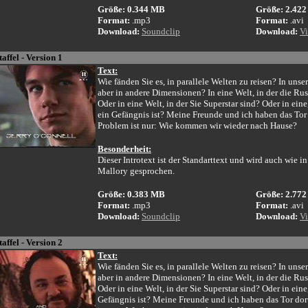
Größe: 0.344 MB
Größe: 2.42
Format:
.mp3
Format:
.avi
Download:
Soundclip
Download:
Vi
taffel - Version 1
Text:
Wie fänden Sie es, in parallele Welten zu reisen? In unser
aber in andere Dimensionen? In eine Welt, in der die R
Oder in eine Welt, in der Sie Superstar sind? Oder in ein
ein Gefängnis ist? Meine Freunde und ich haben das Tor
Problem ist nur: Wie kommen wir wieder nach Hause?
Besonderheit:
Dieser Introtext ist der Standarttext und wird auch wie in
Mallory gesprochen.
Größe: 0.383 MB
Größe: 2.77
Format:
.mp3
Format:
.avi
Download:
Soundclip
Download:
Vi
taffel - Version 2
Text:
Wie fänden Sie es, in parallele Welten zu reisen? In unser
aber in andere Dimensionen? In eine Welt, in der die R
Oder in eine Welt, in der Sie Superstar sind? Oder in eine
Gefängnis ist? Meine Freunde und ich haben das Tor do