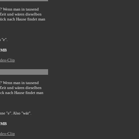
kt? Wenn man in tausend
 Zeit und wären dieselben
rück nach Hause findet man
 "e".
2 MB
deo-Clip
kt? Wenn man in tausend
 Zeit und wären dieselben
ück nach Hause findet man
ne "e". Also "wär".
0 MB
deo-Clip