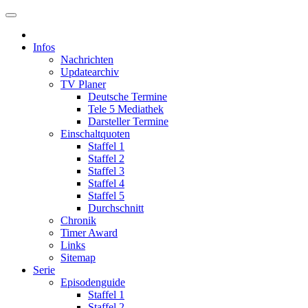
Infos
Nachrichten
Updatearchiv
TV Planer
Deutsche Termine
Tele 5 Mediathek
Darsteller Termine
Einschaltquoten
Staffel 1
Staffel 2
Staffel 3
Staffel 4
Staffel 5
Durchschnitt
Chronik
Timer Award
Links
Sitemap
Serie
Episodenguide
Staffel 1
Staffel 2