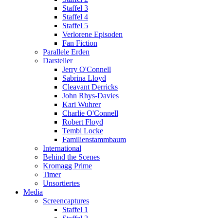
Staffel 3
Staffel 4
Staffel 5
Verlorene Episoden
Fan Fiction
Parallele Erden
Darsteller
Jerry O'Connell
Sabrina Lloyd
Cleavant Derricks
John Rhys-Davies
Kari Wuhrer
Charlie O'Connell
Robert Floyd
Tembi Locke
Familienstammbaum
International
Behind the Scenes
Kromagg Prime
Timer
Unsortiertes
Media
Screencaptures
Staffel 1