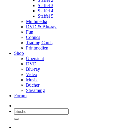
Staffel 2
Staffel 3
Staffel 4
Staffel 5
Multimedia
DVD & Blu-ray
Fun
Comics
Trading Cards
Printmedien
Shop
Übersicht
DVD
Blu-ray
Video
Musik
Bücher
Streaming
Forum